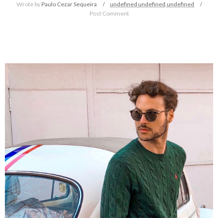
Wrote by
Paulo Cezar Sequeira
undefined
undefined,
undefined
Post Comment