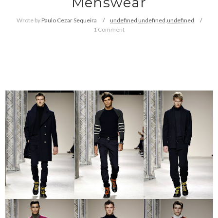
Menswear
Wrote by
Paulo Cezar Sequeira
undefined
undefined,
undefined
1 Comment