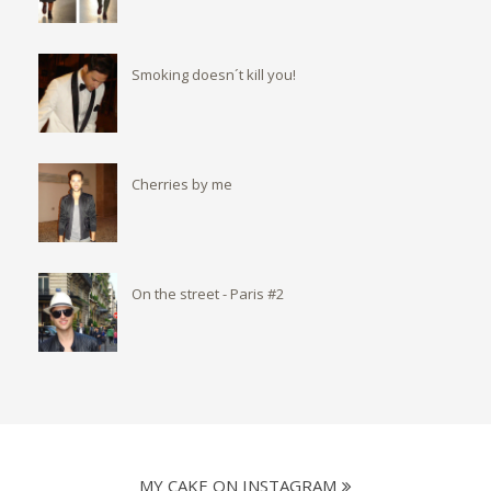
Smoking doesn´t kill you!
Cherries by me
On the street - Paris #2
MY CAKE ON INSTAGRAM