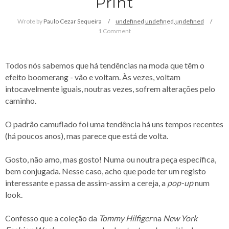
Print
Wrote by
Paulo Cezar Sequeira
undefined
undefined,
undefined
1 Comment
Todos nós sabemos que há tendências na moda que têm o
efeito boomerang - vão e voltam. Às vezes, voltam
intocavelmente iguais, noutras vezes, sofrem alterações pelo
caminho.
O padrão camuflado foi uma tendência há uns tempos recentes
(há poucos anos), mas parece que está de volta.
Gosto, não amo, mas gosto! Numa ou noutra peça específica,
bem conjugada. Nesse caso, acho que pode ter um registo
interessante e passa de assim-assim a cereja, a
pop-up
num
look.
Confesso que a coleção da
Tommy Hilfiger
na
New York