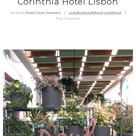
Corinthia Hotel Lisbon
Wrote by
Paulo Cezar Sequeira
undefined
undefined,
undefined
Post Comment