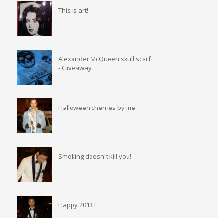
This is art!
Alexander McQueen skull scarf
- Giveaway
Halloween cherries by me
Smoking doesn´t kill you!
Happy 2013 !