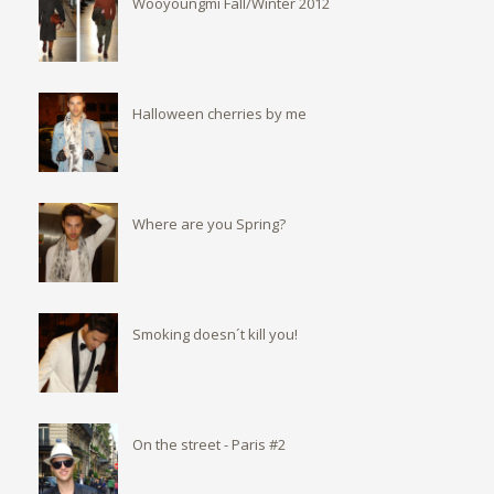
Wooyoungmi Fall/Winter 2012
Halloween cherries by me
Where are you Spring?
Smoking doesn´t kill you!
On the street - Paris #2