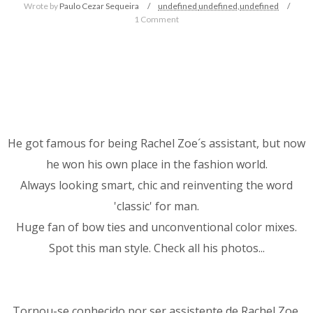
Wrote by
Paulo Cezar Sequeira
undefined
undefined,
undefined
1 Comment
He got famous for being Rachel Zoe´s assistant, but now
he won his own place in the fashion world.
Always looking smart, chic and reinventing the word
'classic' for man.
Huge fan of bow ties and unconventional color mixes.
Spot this man style. Check all his photos...
Tornou-se conhecido por ser assistente de Rachel Zoe,