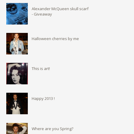
Alexander McQueen skull scarf
- Giveaway
Halloween cherries by me
This is art!
Happy 2013 !
Where are you Spring?