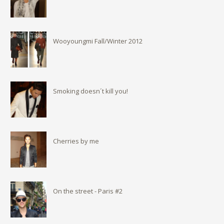
Wooyoungmi Fall/Winter 2012
Smoking doesn´t kill you!
Cherries by me
On the street - Paris #2