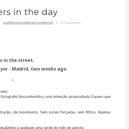
rs in the day
undefined
undefined,
undefined
2 Comments
s in the street.
yor - Madrid, two weeks ago.
*
izem.
ue fotografei desconhecidos, com intenção propositada. Espero que
ração, de movimento. Sem poses forçadas, sem filtros. Apenas
 igualzinha a qualquer uma tarde do mês de agosto.