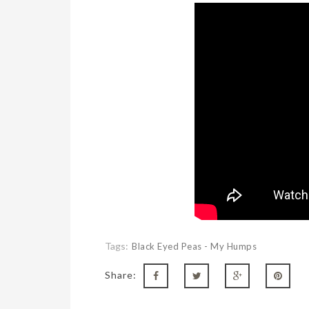
Tags:
Black Eyed Peas - My Humps
Share: