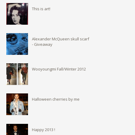
This is art!
Alexander McQueen skull scarf
- Giveaway
Wooyoungmi Fall/Winter 2012
Halloween cherries by me
Happy 2013 !