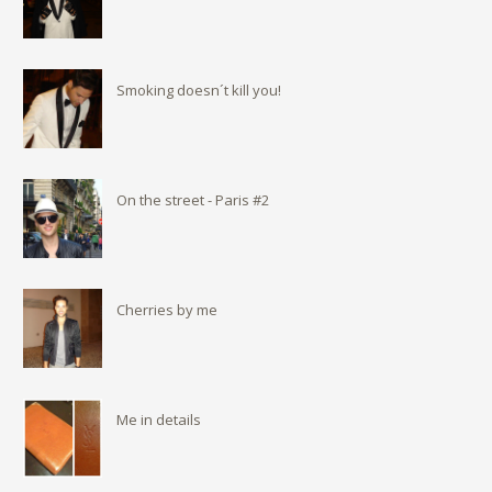
Smoking doesn´t kill you!
On the street - Paris #2
Cherries by me
Me in details