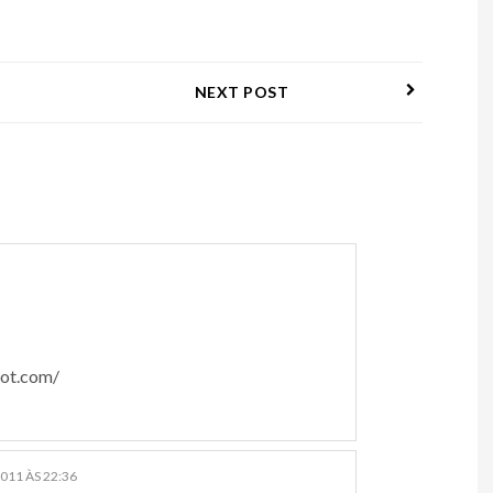
NEXT POST
pot.com/
011 ÀS 22:36