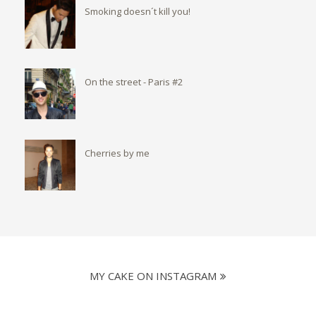
Smoking doesn´t kill you!
On the street - Paris #2
Cherries by me
MY CAKE ON INSTAGRAM