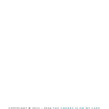
COPYRIGHT © 2011 -
2026
THE CHERRY IS ON MY CAKE