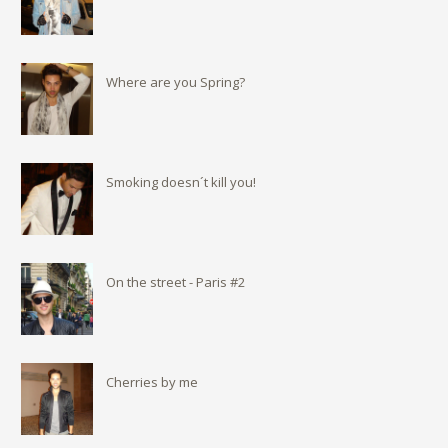
Where are you Spring?
Smoking doesn´t kill you!
On the street - Paris #2
Cherries by me