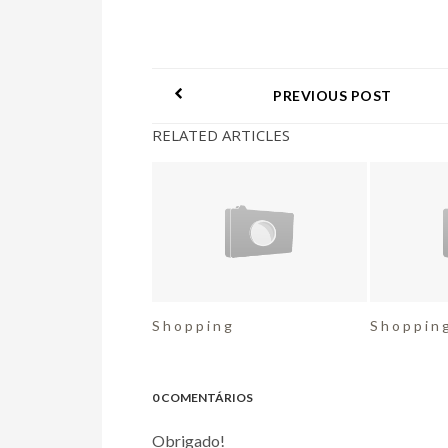
PREVIOUS POST
RELATED ARTICLES
S h o p p i n g
S h o p p i n 
0 COMENTÁRIOS
Obrigado!