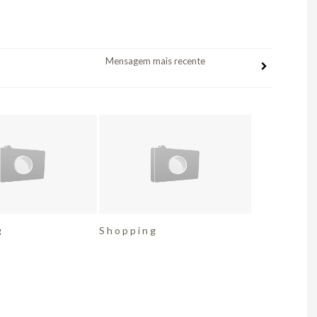
Mensagem mais recente
g
S h o p p i n g