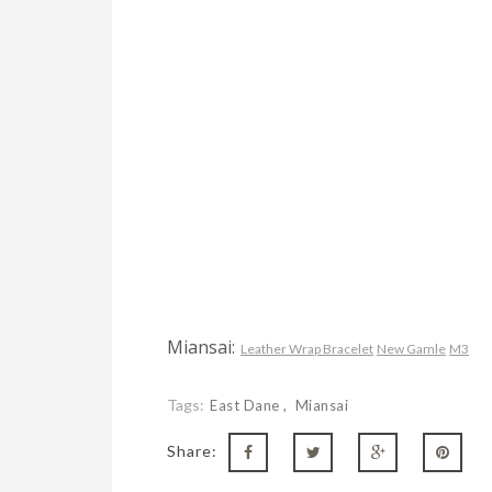
Miansai:
Leather Wrap Bracelet
New Gamle
M3
Tags:
East Dane
Miansai
Share: