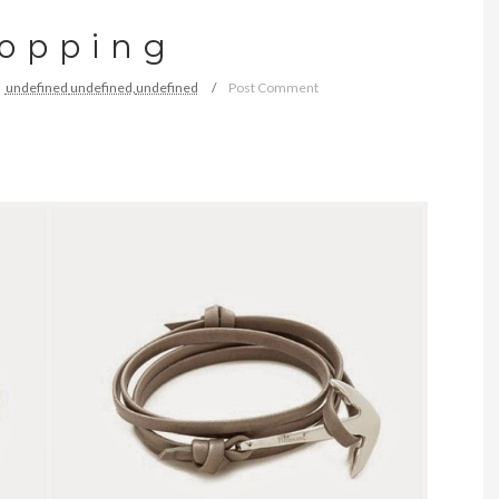
o p p i n g
undefined
undefined,
undefined
Post Comment