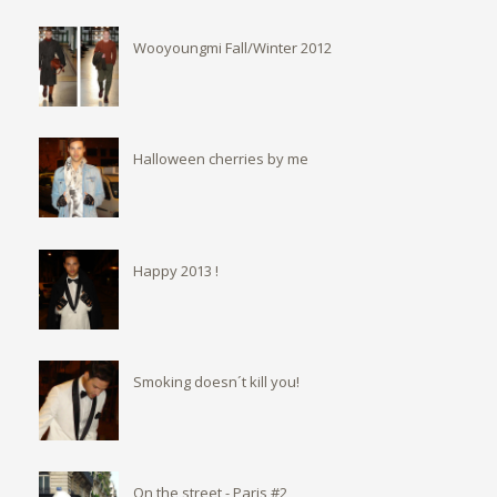
Wooyoungmi Fall/Winter 2012
Halloween cherries by me
Happy 2013 !
Smoking doesn´t kill you!
On the street - Paris #2