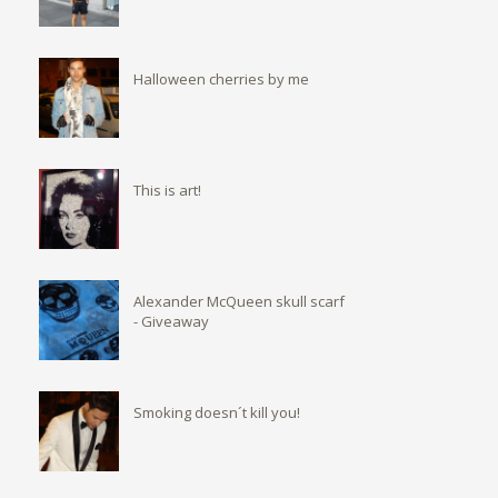
Halloween cherries by me
This is art!
Alexander McQueen skull scarf
- Giveaway
Smoking doesn´t kill you!