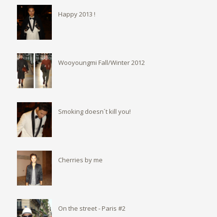
Happy 2013 !
Wooyoungmi Fall/Winter 2012
Smoking doesn´t kill you!
Cherries by me
On the street - Paris #2