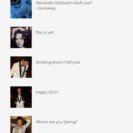
Alexander McQueen skull scarf
- Giveaway
This is art!
Smoking doesn´t kill you!
Happy 2013 !
Where are you Spring?