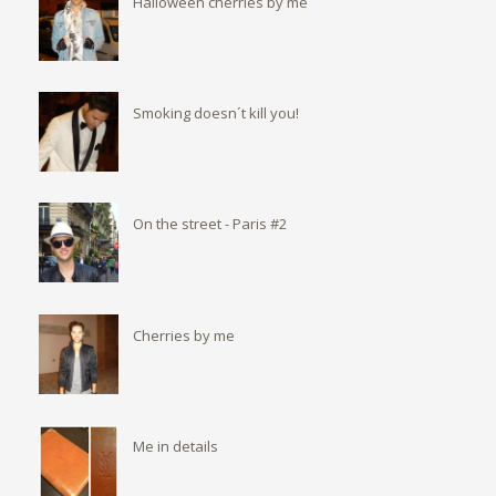
Halloween cherries by me
Smoking doesn´t kill you!
On the street - Paris #2
Cherries by me
Me in details