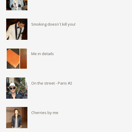
Smoking doesn´t kill you!
Me in details
On the street - Paris #2
Cherries by me