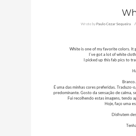
Wh
Wrote by
Paulo Cezar Sequeira
White is one of my favorite colors. It 
I´ve got a lot of white clot
I picked up this fab pics to t
H
Branco.
É uma das minhas cores preferidas. Traduzo-o,
predominante. Gosto da sensação de calma, se
Fui recolhendo estas imagens, tendo ap
Hoje, faço uma es
Disfrutem des
Tenh