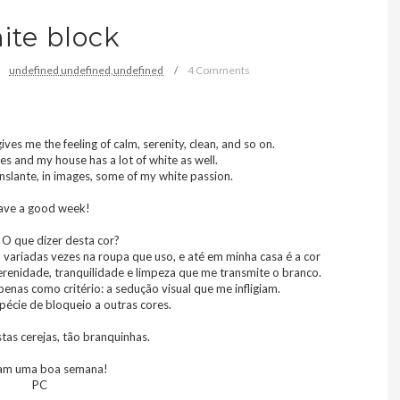
ite block
undefined
undefined,
undefined
4 Comments
gives me the feeling of calm, serenity, clean, and so on.
hes and my house has a lot of white as well.
ranslante, in images, some of my white passion.
ave a good week!
 O que dizer desta cor?
 variadas vezes na roupa que uso, e até em minha casa é a cor
renidade, tranquilidade e limpeza que me transmite o branco.
enas como critério: a sedução visual que me infligiam.
pécie de bloqueio a outras cores.
tas cerejas, tão branquinhas.
am uma boa semana!
PC