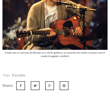
O look com as camisas de flanela, as t-shirts gráficas, os casacões de malha, os jeans com ar
usado (rasgados, melhor).
Tags:
Decades
Share: