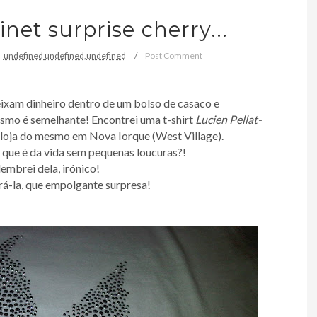
inet surprise cherry...
undefined
undefined,
undefined
Post Comment
xam dinheiro dentro de um bolso de casaco e
ismo é semelhante! Encontrei uma t-shirt
Lucien Pellat-
a loja do mesmo em Nova Iorque (West Village).
o que é da vida sem pequenas loucuras?!
embrei dela, irónico!
rá-la, que empolgante surpresa!