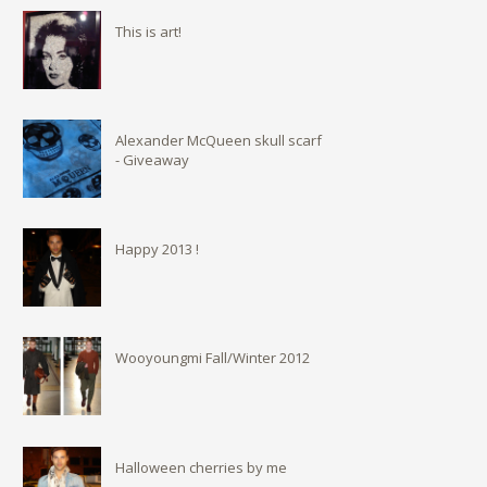
This is art!
Alexander McQueen skull scarf
- Giveaway
Happy 2013 !
Wooyoungmi Fall/Winter 2012
Halloween cherries by me