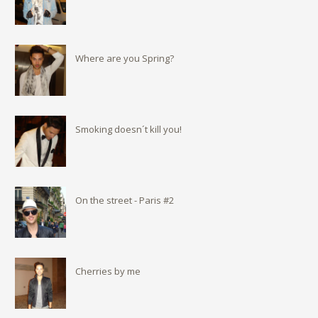
Where are you Spring?
Smoking doesn´t kill you!
On the street - Paris #2
Cherries by me